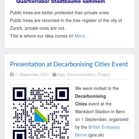
Public trees are better protected than private ones.
Public trees are recorded in the tree register of the city of
Zurich, private ones are not.
This is where our idea comes in!
More...
Presentation at Decarbonising Cities Event
1. September 2021
App
,
Communication
,
Project
We were invited to the
Decarbonising
Cities
event at the
Wankdorf Stadion in Bern
on 1 September, organized
by the
British Embassy
Berne
(gov.uk)