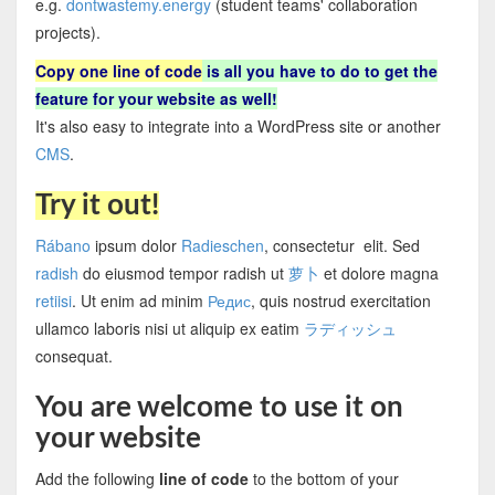
e.g.
dontwastemy.energy
(student teams' collaboration
projects).
Copy one line of code
is all you have to do to get the
feature for your website as well!
It's also easy to integrate into a WordPress site or another
CMS
.
Try it out!
Rábano
ipsum dolor
Radieschen
, consectetur elit. Sed
radish
do eiusmod tempor radish ut
萝卜
et dolore magna
retiisi
. Ut enim ad minim
Редис
, quis nostrud exercitation
ullamco laboris nisi ut aliquip ex eatim
ラディッシュ
consequat.
You are welcome to use it on
your website
Add the following
line of code
to the bottom of your