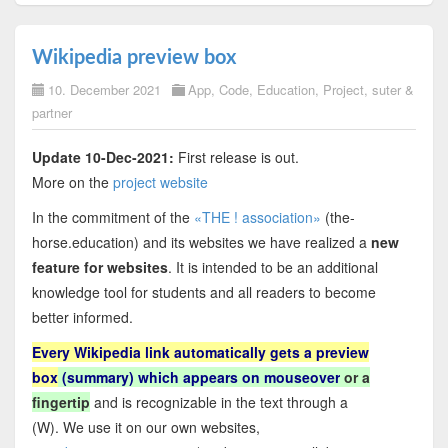
Wikipedia preview box
10. December 2021
App
,
Code
,
Education
,
Project
,
suter &
partner
Update 10-Dec-2021:
First release is out.
More on the
project website
In the commitment of the
«THE ! association»
(the-
horse.education) and its websites we have realized a
new
feature for websites
. It is intended to be an additional
knowledge tool for students and all readers to become
better informed.
Every Wikipedia link automatically gets a preview
box
(summary) which appears on mouseover
or a
fingertip
and is recognizable in the text through a
(W). We use it on our own websites,