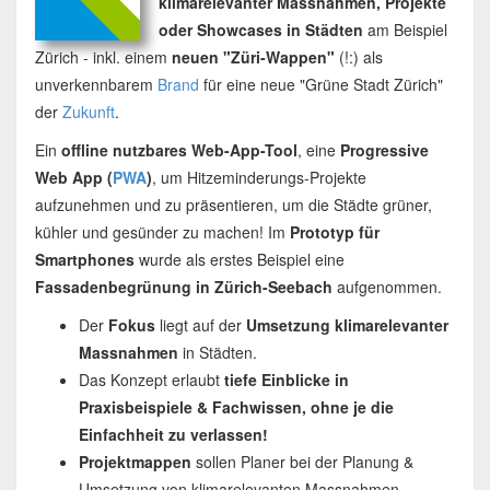
klimarelevanter Massnahmen, Projekte
oder Showcases in Städten
am Beispiel
Zürich - inkl. einem
neuen "Züri-Wappen"
(!:) als
unverkennbarem
Brand
für eine neue "Grüne Stadt Zürich"
der
Zukunft
.
Ein
offline nutzbares Web-App-Tool
, eine
Progressive
Web App (
PWA
)
, um Hitzeminderungs-Projekte
aufzunehmen und zu präsentieren, um die Städte grüner,
kühler und gesünder zu machen! Im
Prototyp für
Smartphones
wurde als erstes Beispiel eine
Fassadenbegrünung in Zürich-Seebach
aufgenommen.
Der
Fokus
liegt auf der
Umsetzung
klimarelevanter
Massnahmen
in Städten.
Das Konzept erlaubt
tiefe Einblicke in
Praxisbeispiele & Fachwissen, ohne je die
Einfachheit zu verlassen!
Projektmappen
sollen Planer bei der Planung &
Umsetzung von klimarelevanten Massnahmen