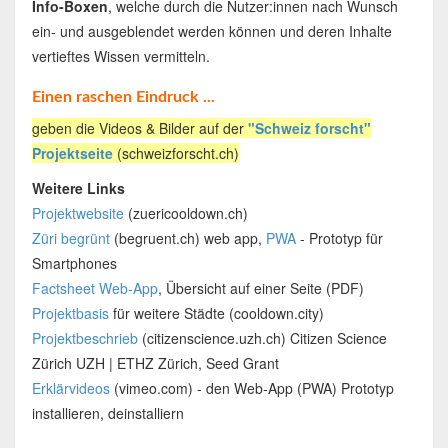
Info-Boxen
, welche durch die Nutzer:innen nach Wunsch
ein- und ausgeblendet werden können und deren Inhalte
vertieftes Wissen vermitteln.
Einen raschen Eindruck ...
geben die Videos & Bilder auf der
"Schweiz forscht"
Projektseite
(schweizforscht.ch)
Weitere Links
Projektwebsite
(zuericooldown.ch)
Züri begrünt
(begruent.ch) web app,
PWA
- Prototyp für
Smartphones
Factsheet Web-App
, Übersicht auf einer Seite (PDF)
Projektbasis
für weitere Städte (cooldown.city)
Projektbeschrieb
(citizenscience.uzh.ch) Citizen Science
Zürich UZH | ETHZ Zürich, Seed Grant
Erklärvideos
(vimeo.com) - den Web-App (PWA) Prototyp
installieren, deinstalliern