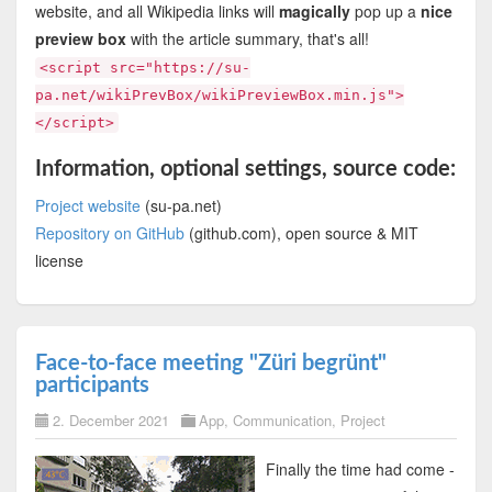
website, and all Wikipedia links will
magically
pop up a
nice
preview box
with the article summary, that's all!
<script src="https://su-
pa.net/wikiPrevBox/wikiPreviewBox.min.js">
</script>
Information, optional settings, source code:
Project website
(su-pa.net)
Repository on GitHub
(github.com), open source & MIT
license
Face-to-face meeting "Züri begrünt"
participants
2. December 2021
App
,
Communication
,
Project
Finally the time had come -