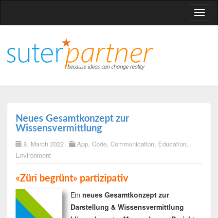
T
o
g
g
l
e
n
a
v
Neues Gesamtkonzept zur
i
Wissensvermittlung
g
8. March 2022
App
,
Code
,
Communication
,
Education
,
a
Environment
t
i
«Züri begrünt» partizipativ
o
Ein
neues Gesamtkonzept zur
n
Darstellung & Wissensvermittlung