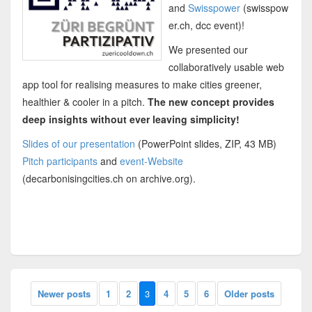
and
Swisspower
(swisspow
er.ch, dcc event)!
We presented our
collaboratively usable web
app tool for realising measures to make cities greener,
healthier & cooler in a pitch.
The new concept provides
deep insights without ever leaving simplicity!
Slides of our presentation
(PowerPoint slides, ZIP, 43 MB)
Pitch participants
and
event-Website
(decarbonisingcities.ch on archive.org).
Newer posts
1
2
3
4
5
6
Older posts