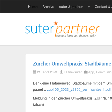
Home
Archive
suter & partner
Contact &
Zürcher Umweltpraxis: Stadtbäume
21. April 2023
Eliane-Suter
App
,
Communica
Der kleine Platanenweg: Stadtbäume mit dem Sma
pa.net ::
zup105_2023_v2350_vermischtes-1.pdf 
Meldung in der Zürcher Umweltpraxis, ZUP Nr. 10
(zh.ch)