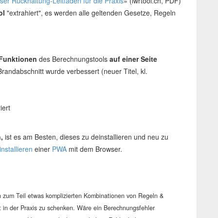
er Rückhaltung-Leitfaden für die Praxis
» (lwrtool.ch, PDF)
ol
"extrahiert", es werden alle geltenden Gesetze, Regeln
Funktionen
des Berechnungstools
auf einer Seite
andabschnitt wurde verbessert (neuer Titel, kl.
iert
,
ist es am Besten, dieses zu deinstallieren und neu zu
installieren
einer
PWA
mit dem Browser.
en zum Teil etwas komplizierten Kombinationen von Regeln &
 in der Praxis zu schenken. Wäre ein Berechnungsfehler