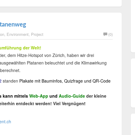
latanenweg
ion
,
Environment
,
Project
(0)
aumführung der Welt!
tier, dem Hitze-Hotspot von Zürich, haben wir drei
ausgewählten Platanen beleuchtet und die Klimawirkung
berechnet.
2
standen
Plakate mit Bauminfos, Quizfrage und QR-Code
s kann mittels
Web-App
und
Audio-Guide
der kleine
iterhin entdeckt werden! Viel Vergnügen
!
ent.ch