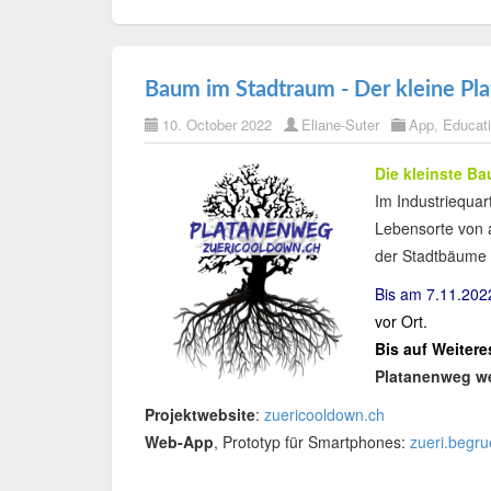
Baum im Stadtraum - Der kleine P
10. October 2022
Eliane-Suter
App
,
Educat
Die kleinste B
Im Industriequar
Lebensorte von 
der Stadtbäume 
Bis am 7.11.202
vor Ort.
Bis auf Weitere
Platanenweg we
Projektwebsite
:
zuericooldown.ch
Web-App
, Prototyp für Smartphones:
zueri.begru