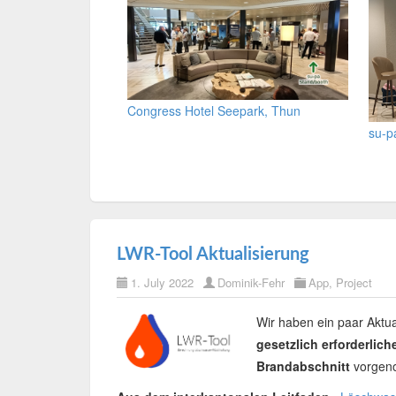
Congress Hotel Seepark, Thun
su-p
LWR-Tool Aktualisierung
1. July 2022
Dominik-Fehr
App
,
Project
Wir haben ein paar Akt
gesetzlich erforderli
Brandabschnitt
vorgen