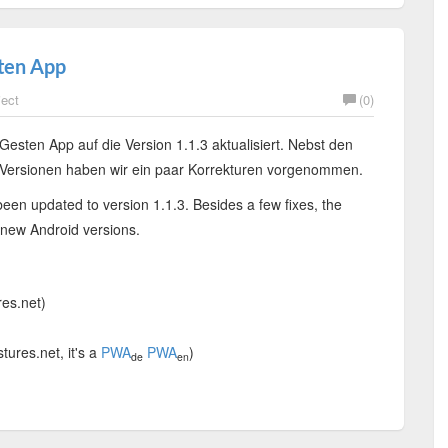
sten App
ject
(0)
Gesten App auf die Version 1.1.3 aktualisiert. Nebst den
-Versionen haben wir ein paar Korrekturen vorgenommen.
een updated to version 1.1.3. Besides a few fixes, the
 new Android versions.
res.net)
tures.net, it's a
PWA
PWA
)
de
en