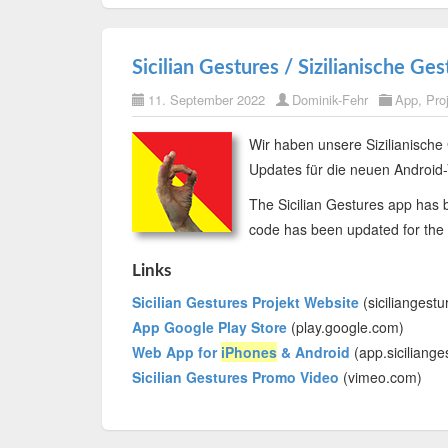
Sicilian Gestures / Sizilianische Ge
11. September 2022
Dominik-Fehr
App
,
Pro
Wir haben unsere Sizilianische 
Updates für die neuen Android
The Sicilian Gestures app has b
code has been updated for the
Links
Sicilian Gestures Projekt Website
(siciliangestu
App Google Play Store
(play.google.com)
Web App for
iPhones
& Android
(app.sicilianges
Sicilian Gestures Promo Video
(vimeo.com)