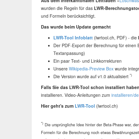
Aus dem interkantonalen Leitfaden
«
Löschwass
wurden die Regeln für das
LWR-Berechnungsto
und Formeln berücksichtigt.
Das wurde beim Update gemacht
LWR-Tool Infoblatt
(lwrtool.ch, PDF) - die
Der PDF-Export der Berechnung für einen Br
Textanpassung)
Ein paar Text- und Linkkorrekturen
Unsere
Wikipedia-Preview Box
wurde integr
*)
Die Version wurde auf v1.0 aktualisiert
Falls Sie das LWR-Tool schon installiert haben
installieren. Video-Anleitungen zum
installieren/de
Hier geht's zum
LWR-Tool
(lwrtool.ch)
*)
Die ursprüngliche Idee hinter der Beta-Phase war, d
Formeln für die Berechnung noch etwas Bewährungszeit