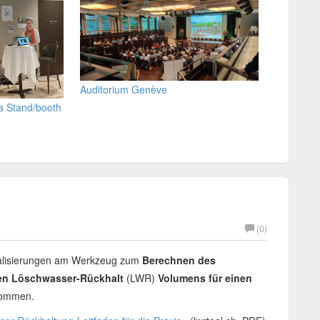
Auditorium Genève
a Stand/booth
(0)
ualisierungen am Werkzeug zum
Berechnen des
chen Löschwasser-Rückh
alt
(LWR)
Volumens für einen
ommen.