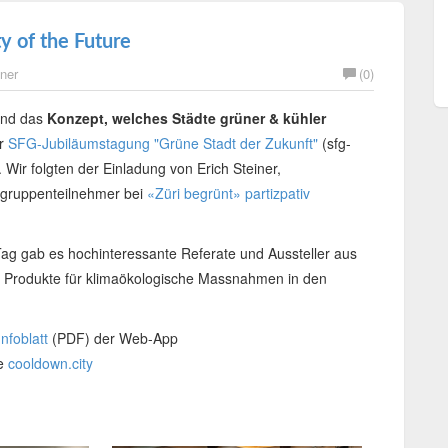
y of the Future
tner
(0)
nd das
Konzept, welches Städte grüner & kühler
r
SFG-Jubiläumstagung "Grüne Stadt der Zukunft"
(sfg-
 Wir folgten der Einladung von Erich Steiner,
usgruppenteilnehmer bei
«Züri begrünt» partizpativ
ag gab es hochinteressante Referate und Aussteller aus
e Produkte für klimaökologische Massnahmen in den
Infoblatt
(PDF) der Web-App
te
cooldown.city